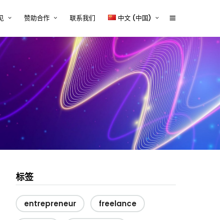
见
赞助合作
联系我们
中文 (中国)
体行业的技术内容挑战与解决
赞助商2026
English
tcworld 2026 中国大会赞助通道
中文 (中国)
设备行业的技术内容挑战与解
正式开启
案
赞助招募
源、储能与电力电子行业的技
容挑战与解决方案
赞助商时间表
器械行业的技术内容挑战与解
Exhibitor and/or Sponsorship
案
Terms and Conditions
行业的技术内容挑战与解决方
与平台系统的技术内容挑战与
方案
标签
entrepreneur
freelance