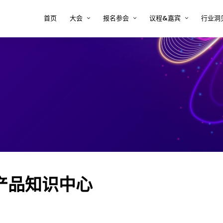
首页
大会
报名参会
议程&嘉宾
行业洞
大会印象
注册 tcworld 大会
大会议程
半导
方案
关于tcworld China
预定会议酒店
大会嘉宾
复杂
决方
大会评审团
常见问题 FAQ
2026年嘉宾时间表
新能
大会地点
嘉宾须知
术内
医疗
决方
汽车
案
软件
解决
产品知识中心