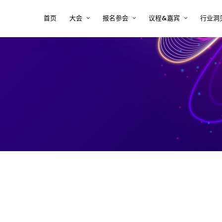
首页
大会
报名参会
议程&嘉宾
行业洞
大会印象
注册 tcworld 大会
大会议程
半导
方案
关于tcworld China
预定会议酒店
大会嘉宾
复杂
决方
大会评审团
常见问题 FAQ
2026年嘉宾时间表
新能
大会地点
嘉宾须知
术内
医疗
决方
汽车
案
软件
解决