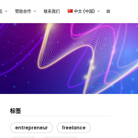
见
赞助合作
联系我们
中文 (中国)
体行业的技术内容挑战与解决
赞助商2026
English
tcworld 2026 中国大会赞助通道
中文 (中国)
设备行业的技术内容挑战与解
正式开启
案
赞助招募
源、储能与电力电子行业的技
容挑战与解决方案
赞助商时间表
器械行业的技术内容挑战与解
Exhibitor and/or Sponsorship
案
Terms and Conditions
行业的技术内容挑战与解决方
与平台系统的技术内容挑战与
方案
标签
entrepreneur
freelance