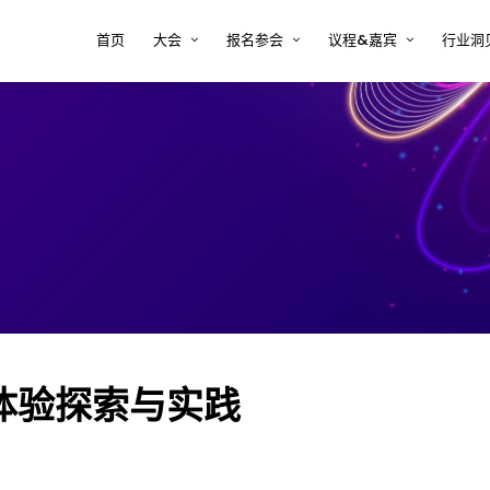
首页
大会
报名参会
议程&嘉宾
行业洞
大会印象
注册 tcworld 大会
大会议程
半导
方案
关于tcworld China
预定会议酒店
大会嘉宾
复杂
决方
大会评审团
常见问题 FAQ
2026年嘉宾时间表
新能
大会地点
嘉宾须知
术内
医疗
决方
汽车
案
软件
解决
体验探索与实践