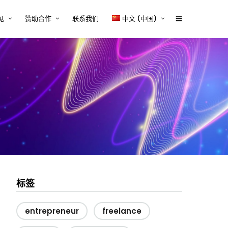
见
赞助合作
联系我们
中文 (中国)
体行业的技术内容挑战与解决
赞助商2026
English
tcworld 2026 中国大会赞助通道
中文 (中国)
设备行业的技术内容挑战与解
正式开启
案
赞助招募
源、储能与电力电子行业的技
容挑战与解决方案
赞助商时间表
器械行业的技术内容挑战与解
Exhibitor and/or Sponsorship
案
Terms and Conditions
行业的技术内容挑战与解决方
与平台系统的技术内容挑战与
方案
标签
entrepreneur
freelance