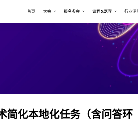
首页
大会
报名参会
议程&嘉宾
行业洞
大会印象
注册 tcworld 大会
大会议程
半导
方案
关于tcworld China
预定会议酒店
大会嘉宾
复杂
决方
大会评审团
常见问题 FAQ
2026年嘉宾时间表
新能
大会地点
嘉宾须知
术内
医疗
决方
汽车
案
软件
解决
I技术简化本地化任务（含问答环