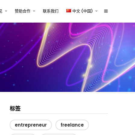
见
赞助合作
联系我们
中文 (中国)
体行业的技术内容挑战与解决
赞助商2026
English
tcworld 2026 中国大会赞助通道
中文 (中国)
设备行业的技术内容挑战与解
正式开启
案
赞助招募
源、储能与电力电子行业的技
容挑战与解决方案
赞助商时间表
器械行业的技术内容挑战与解
Exhibitor and/or Sponsorship
案
Terms and Conditions
行业的技术内容挑战与解决方
与平台系统的技术内容挑战与
方案
标签
entrepreneur
freelance