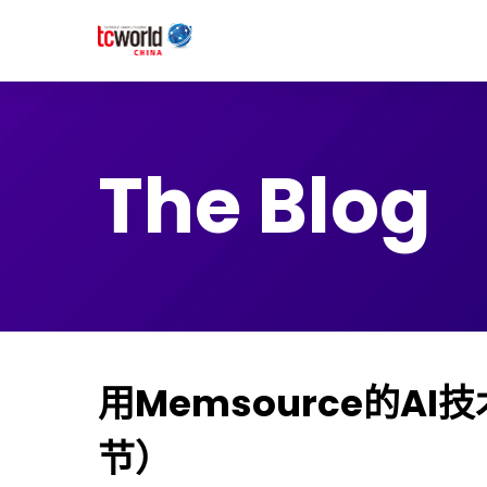
The Blog
用Memsource的A
节）