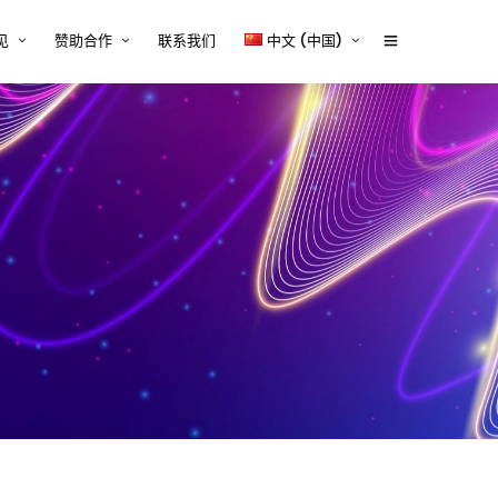
见
赞助合作
联系我们
中文 (中国)
体行业的技术内容挑战与解决
赞助商2026
English
tcworld 2026 中国大会赞助通道
中文 (中国)
设备行业的技术内容挑战与解
正式开启
案
赞助招募
源、储能与电力电子行业的技
容挑战与解决方案
赞助商时间表
器械行业的技术内容挑战与解
Exhibitor and/or Sponsorship
案
Terms and Conditions
行业的技术内容挑战与解决方
与平台系统的技术内容挑战与
方案