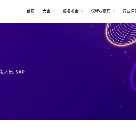
首页
大会
报名参会
议程&嘉宾
行业洞
大会印象
注册 tcworld 大会
大会议程
半导
方案
关于tcworld China
预定会议酒店
大会嘉宾
复杂
决方
大会评审团
常见问题 FAQ
2026年嘉宾时间表
新能
大会地点
嘉宾须知
术内
医疗
发人员, SAP
决方
汽车
案
软件
解决