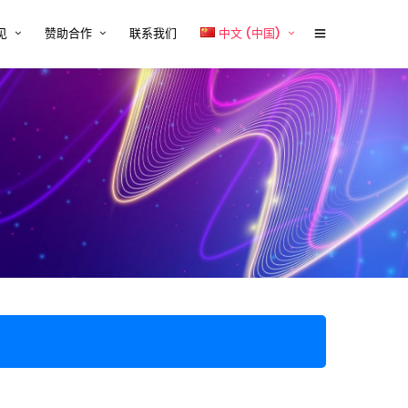
见
赞助合作
联系我们
中文 (中国)
体行业的技术内容挑战与解决
赞助商2026
English
tcworld 2026 中国大会赞助通道
中文 (中国)
设备行业的技术内容挑战与解
正式开启
案
赞助招募
源、储能与电力电子行业的技
容挑战与解决方案
赞助商时间表
器械行业的技术内容挑战与解
Exhibitor and/or Sponsorship
案
Terms and Conditions
行业的技术内容挑战与解决方
与平台系统的技术内容挑战与
方案