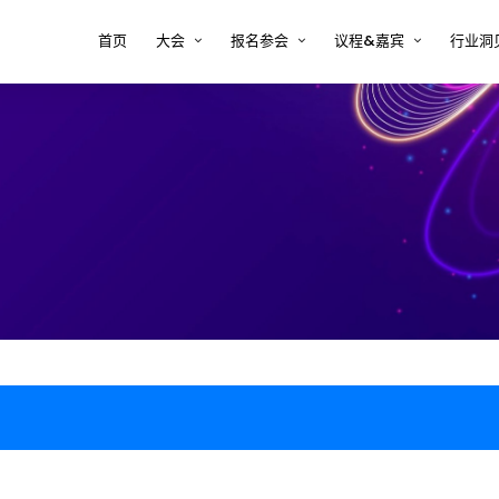
首页
大会
报名参会
议程&嘉宾
行业洞
大会印象
注册 tcworld 大会
大会议程
半导
方案
关于tcworld China
预定会议酒店
大会嘉宾
复杂
决方
大会评审团
常见问题 FAQ
2026年嘉宾时间表
新能
大会地点
嘉宾须知
术内
医疗
决方
汽车
案
软件
解决