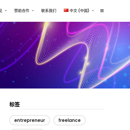
见
赞助合作
联系我们
中文 (中国)
体行业的技术内容挑战与解决
赞助商2026
English
tcworld 2026 中国大会赞助通道
中文 (中国)
设备行业的技术内容挑战与解
正式开启
案
赞助招募
源、储能与电力电子行业的技
容挑战与解决方案
赞助商时间表
器械行业的技术内容挑战与解
Exhibitor and/or Sponsorship
案
Terms and Conditions
行业的技术内容挑战与解决方
与平台系统的技术内容挑战与
方案
标签
entrepreneur
freelance