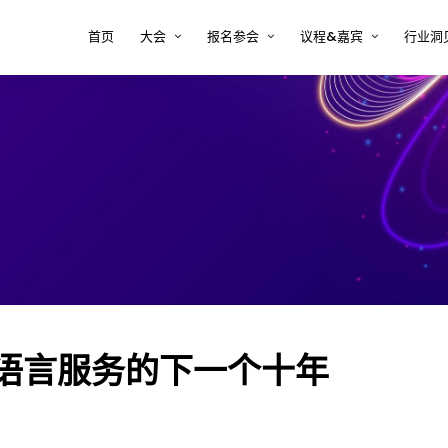
首页
大会
报名参会
议程&嘉宾
行业洞
大会印象
注册 tcworld 大会
大会议程
半导
方案
关于tcworld China
预定会议酒店
大会嘉宾
复杂
决方
大会评审团
常见问题 FAQ
2026年嘉宾时间表
新能
大会地点
嘉宾须知
术内
医疗
决方
汽车
案
软件
解决
s：语言服务的下一个十年