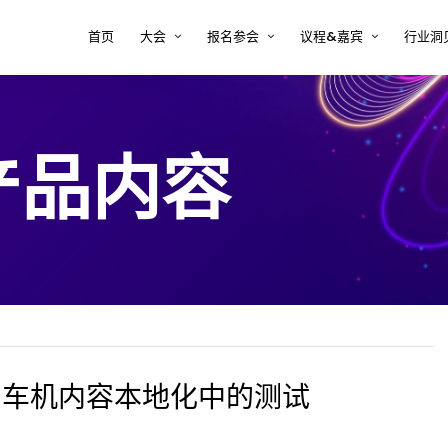
首页
大会
报名参会
议程&嘉宾
行业洞
大会印象
注册 tcworld 大会
大会议程
半导
方案
关于tcworld China
预定会议酒店
大会嘉宾
复杂
产品内容
决方
大会评审团
常见问题 FAQ
2026年嘉宾时间表
新能
大会地点
嘉宾须知
术内
医疗
决方
汽车
案
软件
解决
：车机内容本地化中的测试