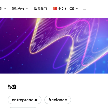
见
赞助合作
联系我们
中文 (中国)
体行业的技术内容挑战与解决
赞助商2026
English
tcworld 2026 中国大会赞助通道
中文 (中国)
设备行业的技术内容挑战与解
正式开启
案
赞助招募
源、储能与电力电子行业的技
容挑战与解决方案
赞助商时间表
器械行业的技术内容挑战与解
Exhibitor and/or Sponsorship
案
Terms and Conditions
行业的技术内容挑战与解决方
与平台系统的技术内容挑战与
方案
标签
entrepreneur
freelance