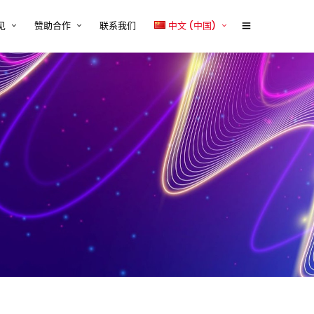
见
赞助合作
联系我们
中文 (中国)
体行业的技术内容挑战与解决
赞助商2026
English
tcworld 2026 中国大会赞助通道
中文 (中国)
设备行业的技术内容挑战与解
正式开启
案
赞助招募
源、储能与电力电子行业的技
容挑战与解决方案
赞助商时间表
器械行业的技术内容挑战与解
Exhibitor and/or Sponsorship
案
Terms and Conditions
行业的技术内容挑战与解决方
与平台系统的技术内容挑战与
方案