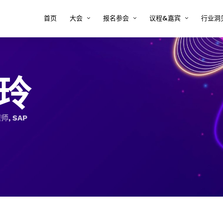
首页
大会
报名参会
议程&嘉宾
行业洞
大会印象
注册 tcworld 大会
大会议程
半导
方案
关于tcworld China
预定会议酒店
大会嘉宾
复杂
玲
决方
大会评审团
常见问题 FAQ
2026年嘉宾时间表
新能
大会地点
嘉宾须知
术内
医疗
, SAP
决方
汽车
案
软件
解决