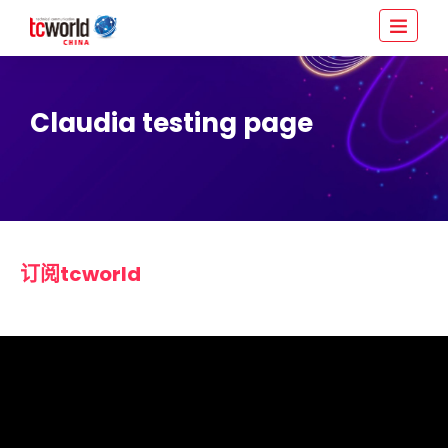
Claudia testing page
订阅tcworld
tcworld China