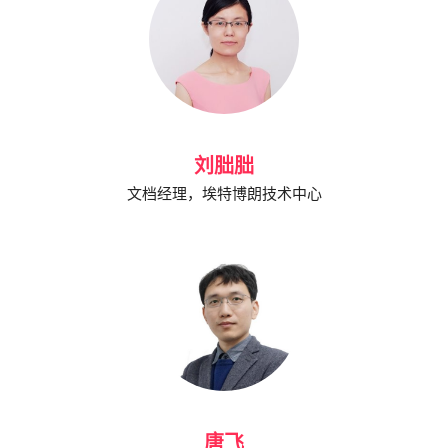
刘朏朏
文档经理，埃特博朗技术中心
唐飞